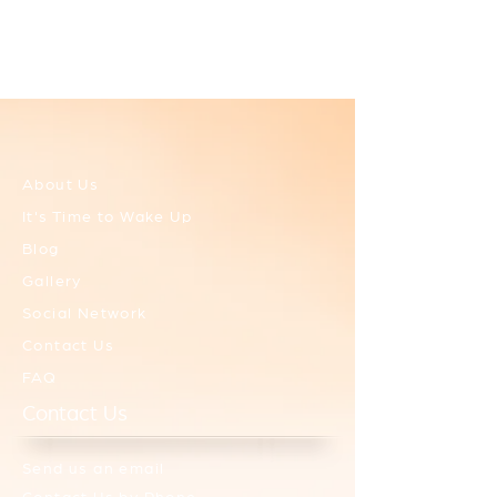
About Us
It's Time to Wake Up
Blog
Gallery
Social Network
Contact Us
FAQ
Contact Us
Send us an email